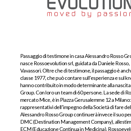
Passaggio di testimone in casa Alessandro Rosso Gro
nasce Rossoevolution srl, guidata da Daniele Rosso
Vavassori. Oltre che di testimone, il passaggio è an
classe 1977, che può contare sull’esperienza e sul 
hanno contribuito in modo determinante alla nascita 
Group. Con loro un team di 60 persone. La sede di Ro
mercato Mice, è in Piazza Gerusalemme 12 a Milano: u
rappresentativi dell’impegno della Società di fare dell
Alessandro Rosso Group continuerà invece il suo perco
DMC (Destination Management Company), allestimenti
ECM (Educazione Continua in Medicina). Rossoevelut