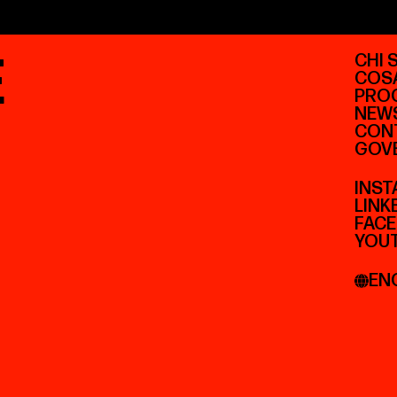
E
CHI 
COS
PRO
NEW
CONT
GOV
INS
LINK
FAC
YOU
EN