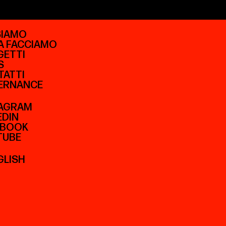
SIAMO
A FACCIAMO
GETTI
S
ATTI
ERNANCE
TAGRAM
EDIN
EBOOK
TUBE
GLISH