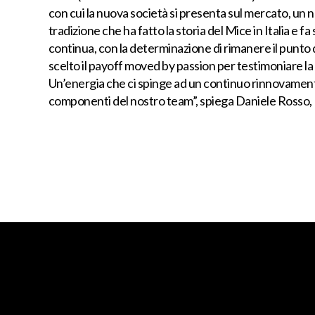
con cui la nuova società si presenta sul mercato, un 
tradizione che ha fatto la storia del Mice in Italia e f
continua, con la determinazione di rimanere il punto
scelto il payoff moved by passion per testimoniare la
Un’energia che ci spinge ad un continuo rinnovamento e
componenti del nostro team”, spiega Daniele Rosso, P