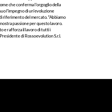
nome che conferma l’orgoglio della
a suo l’impegno di un’evoluzione
 di riferimento del mercato. “Abbiamo
 nostra passione per questo lavoro.
 rafforza il lavoro di tutti i
residente di Rossoevolution S.r.l.