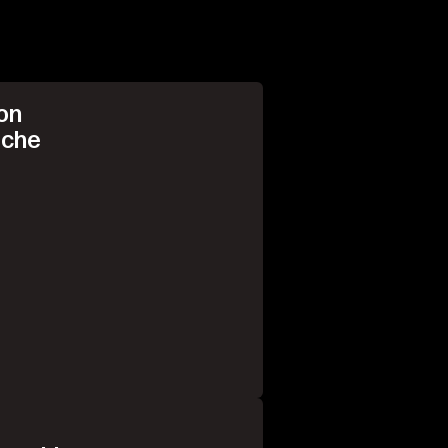
on
 che