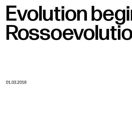
Evolution
begi
Rossoevoluti
01.03.2018