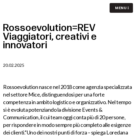
MENU
Rossoevolution=REV
Viaggiatori,
creativi
e
innovatori
20.02.2025
Rossoevolution nasce nel 2018 come agenzia specializzata
nel settore Mice, distinguendosi per una forte
competenza in ambito logistico e organizzativo. Nel tempo
si è evoluta potenziando la divisione Events &
Communication, il cui team oggi conta più di 20 persone,
per rispondere in modo sempre più completo alle esigenze
dei clienti.“Uno dei nostri punti di forza – spiega Loredana