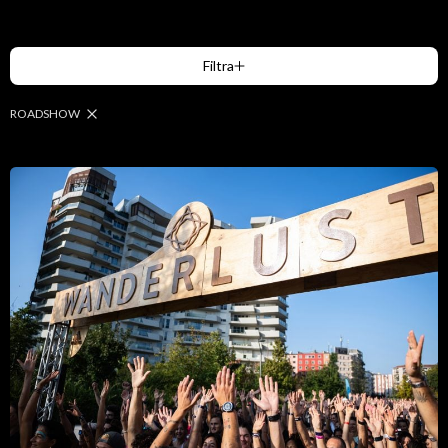
Filtra
ROADSHOW